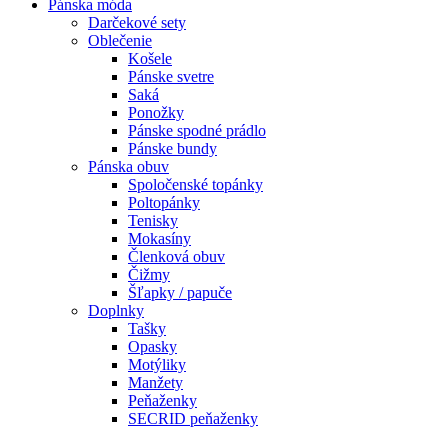
Pánska móda
Darčekové sety
Oblečenie
Košele
Pánske svetre
Saká
Ponožky
Pánske spodné prádlo
Pánske bundy
Pánska obuv
Spoločenské topánky
Poltopánky
Tenisky
Mokasíny
Členková obuv
Čižmy
Šľapky / papuče
Doplnky
Tašky
Opasky
Motýliky
Manžety
Peňaženky
SECRID peňaženky