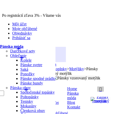
Po registrácií zľava 3% - Vítame vás
Môj účet
Moje obľúbené
Objednávky
Prihlásiť sa
Pánska móda
Darčekové sety
PÁNSKA MÓDA
Oblečenie
Košele
>
Pánska
Pánske svetre
móda
>
Doplnky
>
Motýliky
>
Pánsky
Saká
Zobraziť väčšie
vzorovaný motýlik
Ponožky
Pánske spodné prádlo
Pánske bundy
Pánska obuv
Košík
0
Home
Spoločenské topánky
Produkt
Pánska
Produkt
Poltopánky
Produkty
móda
bol
Tenisky
(prázdny)
Blog
Môj účet
Mokasíny
Kontakt
úspešne
Členková obuv
Žiadne
Moje obľúbené