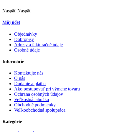
Naspäť
Naspäť
Môj účet
Objednávky
Dobropisy
Adresy a fakturačné údaje
Osobné údaje
Informácie
Kontaktujte nás
O nás
Dodanie a platba
Ako postupovať pri výmene tovaru
Ochrana osobných údajov
Veľkostná tabuľka
Obchodné podmienky
Veľkoobchodná spolupráca
Kategórie