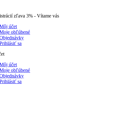
istrácií zľava 3% - Vítame vás
Môj účet
Moje obľúbené
Objednávky
Prihlásiť sa
čet
Môj účet
Moje obľúbené
Objednávky
Prihlásiť sa