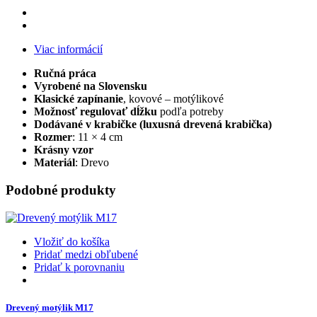
Viac informácií
Ručná práca
Vyrobené na Slovensku
Klasické zapínanie
, kovové – motýlikové
Možnosť regulovať dĺžku
podľa potreby
Dodávané v krabičke
(l
uxusná drevená krabička
)
Rozmer
: 11 × 4 cm
Krásny vzor
Materiál
: Drevo
Podobné produkty
Vložiť do košíka
Pridať medzi obľubené
Pridať k porovnaniu
Drevený motýlik M17