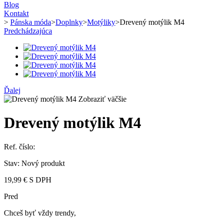
Blog
Kontakt
>
Pánska móda
>
Doplnky
>
Motýliky
>
Drevený motýlik M4
Predchádzajúca
Ďalej
Zobraziť väčšie
Drevený motýlik M4
Ref. číslo:
Stav:
Nový produkt
19,99 €
S DPH
Pred
Chceš by
ť
vždy trendy,