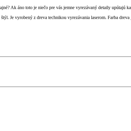
ajné? Ak áno toto je nie
č
o pre vás jemne vyrezávaný detaily upútajú k
týl. Je vyrobený z dreva technikou vyrezávania laserom. Farba dreva j