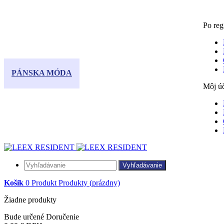
Po reg
PÁNSKA MÓDA
Môj ú
Vyhľadávanie
Košík
0
Produkt
Produkty
(prázdny)
Žiadne produkty
Bude určené
Doručenie