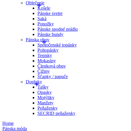
Oblečenie
Košele
Pánske svetre
Saká
Ponožky
Pánske spodné prádlo
Pánske bundy
Pánska obuv
Spoločenské topánky
Poltopánky
Tenisky
Mokasíny
Členková obuv
Čižmy
Šľapky / papuče
Doplnky
Tašky
Opasky
Motýliky
Manžety
Peňaženky
SECRID peňaženky
Home
Pánska móda