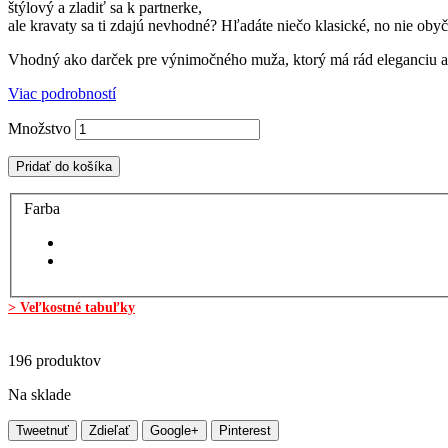
štýlový a zladi
ť
sa k partnerke,
ale kravaty sa ti zdajú nevhodné?
H
ľ
adáte nie
č
o klasické, no nie oby
č
Vhodný ako darček pre výnimočného muža, ktorý má rád eleganciu a š
Viac podrobností
Množstvo
Pridať do košíka
Farba
> Veľkostné tabuľky
196
produktov
Na sklade
Tweetnuť
Zdieľať
Google+
Pinterest