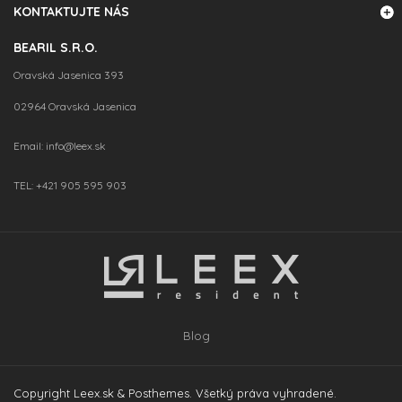
KONTAKTUJTE NÁS
BEARIL S.R.O.
Oravská Jasenica 393
02964 Oravská Jasenica
Email:
info@leex.sk
TEL:
+421 905 595 903
Blog
Copyright Leex.sk &
Posthemes
. Všetký práva vyhradené.