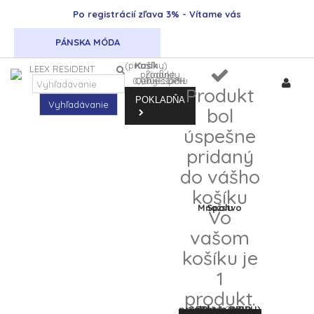
Po registrácií zľava 3% - Vítame vás
PÁNSKA MÓDA
(prázdny)
Košík
Žiadne produkty
0,00 €
Ceny s DPH
0,00 €
Spolu
DPH
Produkt
POKLADŇA
Vyhľadávanie
bol
úspešne
pridaný
do vášho
košíku
Množstvo
Spolu
Vo
vašom
košíku je
1
produkt.
Spolu za produkty: (s DPH)
Spolu (s DPH)
DPH
0,00 €