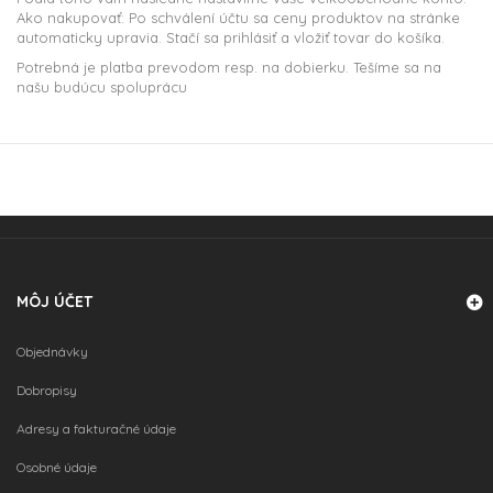
Ako nakupovať: Po schválení účtu sa ceny produktov na stránke
automaticky upravia. Stačí sa prihlásiť a vložiť tovar do košíka.
Potrebná je platba prevodom resp. na dobierku. Tešíme sa na
našu budúcu spoluprácu
MÔJ ÚČET
Objednávky
Dobropisy
Adresy a fakturačné údaje
Osobné údaje