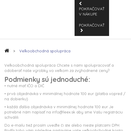
POKRAČOVAŤ
V NÁKUPE
POKRAČOVAŤ
>
Veľkoobchodná spolupráca
Veľkoobchodná spolupráca Chcete s nami spolupracovať a
odoberať naše výrobky vo veľkom za zvýhodnené ceny?
Podmienky sú jednoduché:
• nutné mať IČO a DIČ
• prvá objednávka v minimálnej hodnote 100 eur (platba vopred /
na dobierku)
• každá ďalšia objednávka v minimálnej hodnote 100 eur Je
potrebné nám napísať na info@leex.sk aby sme Vašu registráciu
schválili.
Do e-mailu tiež prosím uveďte či ste alebo nieste platcami DPH.
Podľa toho vám následne nastavíme vaše veľkoobchodné konto.