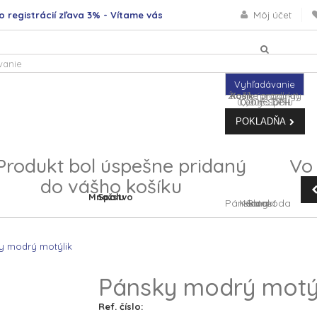
o registrácií zľava 3% - Vítame vás
Môj účet
Vyhľadávanie
Žiadne produkty
Košík
(prázdny)
0,00 €
Ceny s DPH
0,00 €
Spolu
DPH
POKLADŇA
Produkt bol úspešne pridaný
Vo 
do vášho košíku
Množstvo
Spolu
Pánska móda
Kontakt
Home
Blog
y modrý motýlik
Pánsky modrý motý
Ref. číslo: