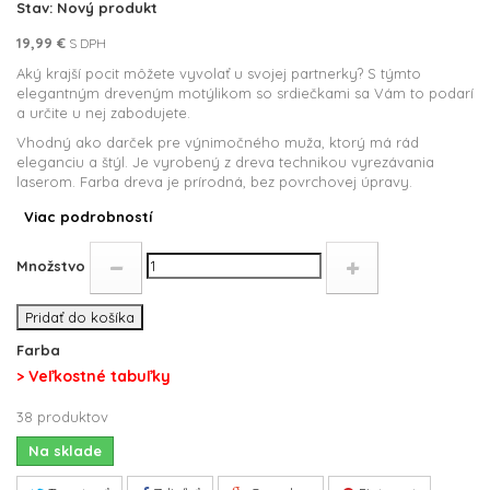
Stav:
Nový produkt
19,99 €
S DPH
Aký krajší pocit môžete vyvolať
u svojej partnerky? S týmto
elegantným dreveným motýlikom so srdie
č
kami sa Vám to podarí
a u
rčite u nej zabodujete
.
Vhodný ako darček pre výnimočného muža, ktorý má rád
eleganciu a štýl. Je vyrobený z dreva technikou vyrezávania
laserom. Farba dreva je prírodná, bez povrchovej úpravy.
Viac podrobností
Množstvo
Pridať do košíka
Farba
> Veľkostné tabuľky
38
produktov
Na sklade