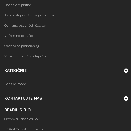
Dodanie a platba
Ako postupovať pri výmene tovaru
VLOŽIŤ DO KOŠÍKA
Ochrana osobných údajov
Veľkostná tabuľka
Obchodné podmienky
Veľkoobchodná spolupráca
KATEGÓRIE
Pánska móda
VLOŽIŤ DO KOŠÍKA
KONTAKTUJTE NÁS
BEARIL S.R.O.
Oravská Jasenica 393
02964 Oravská Jasenica