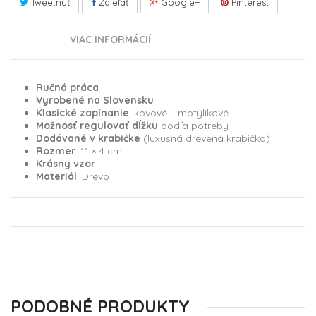
Tweetnuť
Zdieľať
Google+
Pinterest
VIAC INFORMÁCIÍ
Ručná práca
Vyrobené na Slovensku
Klasické zapínanie
, kovové – motýlikové
Možnosť regulovať dĺžku
podľa potreby
Dodávané v krabičke
(l
uxusná drevená krabička
)
Rozmer
: 11 × 4 cm
Krásny vzor
Materiál
: Drevo
PODOBNÉ PRODUKTY