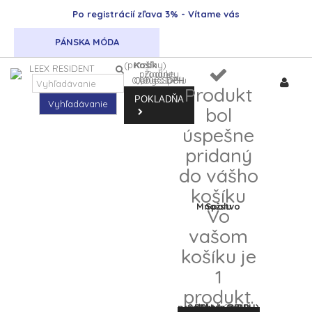
Po registrácií zľava 3% - Vítame vás
PÁNSKA MÓDA
(prázdny)
Košík
Žiadne produkty
0,00 €
Ceny s DPH
0,00 €
Spolu
DPH
Produkt
POKLADŇA
Vyhľadávanie
bol
úspešne
pridaný
do vášho
košíku
Množstvo
Spolu
Vo
vašom
košíku je
1
produkt.
Spolu za produkty: (s DPH)
Spolu (s DPH)
DPH
0,00 €