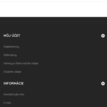
VLOŽIŤ DO KOŠÍKA
VLOŽIŤ DO KOŠÍKA
MÔJ ÚČET
Objednávky
Dobropisy
Adresy a fakturačné údaje
VLOŽIŤ DO KOŠÍKA
Osobné údaje
INFORMÁCIE
Kontaktujte nás
O nás