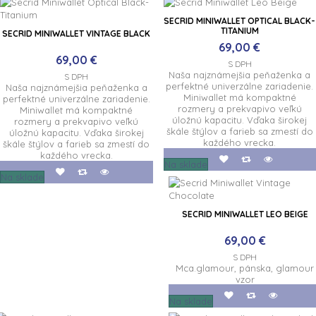
SECRID MINIWALLET OPTICAL BLACK-
TITANIUM
SECRID MINIWALLET VINTAGE BLACK
69,00 €
69,00 €
S DPH
Naša najznámejšia peňaženka a
S DPH
perfektné univerzálne zariadenie.
Naša najznámejšia peňaženka a
Miniwallet má kompaktné
perfektné univerzálne zariadenie.
rozmery a prekvapivo veľkú
Miniwallet má kompaktné
úložnú kapacitu. Vďaka širokej
rozmery a prekvapivo veľkú
škále štýlov a farieb sa zmestí do
úložnú kapacitu. Vďaka širokej
každého vrecka.
škále štýlov a farieb sa zmestí do
každého vrecka.
Na sklade
Na sklade
SECRID MINIWALLET LEO BEIGE
69,00 €
S DPH
Mca.glamour, pánska, glamour
vzor
Na sklade