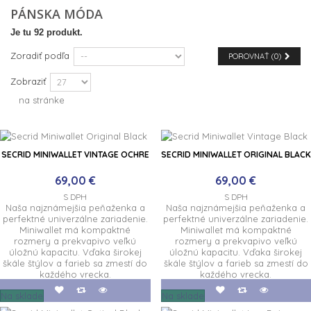
PÁNSKA MÓDA
Je tu 92 produkt.
Zoradiť podľa
POROVNAŤ (
0
)
Zobraziť
na stránke
SECRID MINIWALLET VINTAGE OCHRE
SECRID MINIWALLET ORIGINAL BLACK
69,00 €
69,00 €
S DPH
S DPH
Naša najznámejšia peňaženka a
Naša najznámejšia peňaženka a
perfektné univerzálne zariadenie.
perfektné univerzálne zariadenie.
Miniwallet má kompaktné
Miniwallet má kompaktné
rozmery a prekvapivo veľkú
rozmery a prekvapivo veľkú
úložnú kapacitu. Vďaka širokej
úložnú kapacitu. Vďaka širokej
škále štýlov a farieb sa zmestí do
škále štýlov a farieb sa zmestí do
každého vrecka.
každého vrecka.
Na sklade
Na sklade