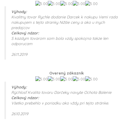
Výhody:
Kvalitny tovar Rychle dodanie Darcek k nakupu Vemi rada
nakupujem s tejto stranky Nižšie ceny a ako u inych
predajcov
Celkový názor:
S kazdym tovarom som bola vzdy spokojna takze len
odporucam
26.11.2019
Overený zákazník
Výhody:
Rýchlosť Kvalita tovaru Darčeky navyše Ochota Balenie
Celkový názor:
Všetko prebehlo v poriadku ako vždy pri tejto stránke.
26.10.2019