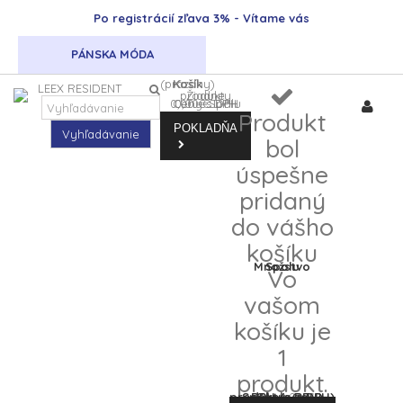
Po registrácií zľava 3% - Vítame vás
PÁNSKA MÓDA
(prázdny)
Košík
Žiadne produkty
0,00 €
Ceny s DPH
0,00 €
Spolu
DPH
Produkt
POKLADŇA
Vyhľadávanie
bol
úspešne
pridaný
do vášho
košíku
Množstvo
Spolu
Vo
vašom
košíku je
1
produkt.
Spolu za produkty: (s DPH)
Spolu (s DPH)
DPH
0,00 €