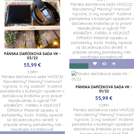
Pánska darčeková sada VK02/22
Narodeniny? Meniny? Vianoce?
Výročie, či iný sviatok? Kožená
peňaženka s koženým opaskom v
darčekovej krabičke je to pravé!
Nezabudnite si vybrať TYP
KRABIČKY , FARBU A VEĽKOSŤ
OPASKU! Materiál opasku a
peňaženky: koža Každý opasok
sa dá jednoducho skrátiť. V
prípade zmeny peňaženky nás
PÁNSKA DARČEKOVÁ SADA VK -
neváhajte kontaktovať.
03/22
55,99 €
Na sklade
S DPH
Pánska darčeková sada VK03/22
Narodeniny? Meniny? Vianoce?
Výročie, či iný sviatok? Kožená
PÁNSKA DARČEKOVÁ SADA VK -
peňaženka s koženým opaskom v
01/22
darčekovej krabičke je to pravé!
55,99 €
Nezabudnite si vybrať TYP
KRABIČKY , FARBU A VEĽKOSŤ
S DPH
Pánska darčeková sada VK01/2
OPASKU! Materiál opasku a
Narodeniny? Meniny? Vianoce?
peňaženky: koža Každý opasok
Výročie, či iný sviatok? Kožená
sa dá jednoducho skrátiť. V
peňaženka s koženým opaskom 
prípade zmeny peňaženky nás
darčekovej krabičke je to pravé
neváhajte kontaktovať.
Nezabudnite si vybrať TYP