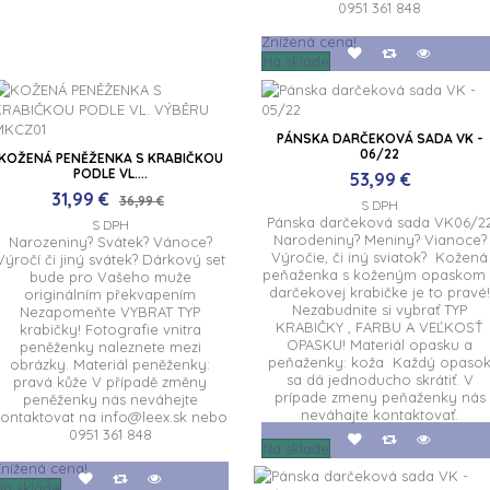
0951 361 848
Znížená cena!
Na sklade
PÁNSKA DARČEKOVÁ SADA VK -
06/22
KOŽENÁ PENĚŽENKA S KRABIČKOU
PODLE VL....
53,99 €
31,99 €
36,99 €
S DPH
Pánska darčeková sada VK06/2
S DPH
Narodeniny? Meniny? Vianoce?
Narozeniny? Svátek? Vánoce?
Výročie, či iný sviatok? Kožená
Výročí či jiný svátek? Dárkový set
peňaženka s koženým opaskom 
bude pro Vašeho muže
darčekovej krabičke je to pravé
originálním překvapením
Nezabudnite si vybrať TYP
Nezapomeňte VYBRAT TYP
KRABIČKY , FARBU A VEĽKOSŤ
krabičky! Fotografie vnitra
OPASKU! Materiál opasku a
peněženky naleznete mezi
peňaženky: koža Každý opaso
obrázky. Materiál peněženky:
sa dá jednoducho skrátiť. V
pravá kůže V případě změny
prípade zmeny peňaženky nás
peněženky nás neváhejte
neváhajte kontaktovať.
ontaktovat na info@leex.sk nebo
0951 361 848
Na sklade
nížená cena!
Na sklade