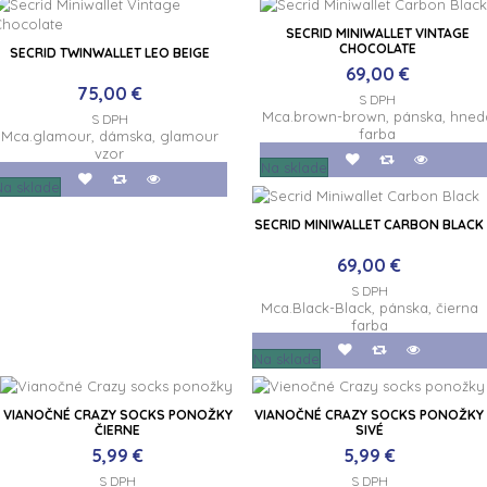
SECRID MINIWALLET VINTAGE
CHOCOLATE
SECRID TWINWALLET LEO BEIGE
69,00 €
75,00 €
S DPH
Mca.brown-brown, pánska, hned
S DPH
farba
Mca.glamour, dámska, glamour
vzor
Na sklade
Na sklade
SECRID MINIWALLET CARBON BLACK
69,00 €
S DPH
Mca.Black-Black, pánska, čierna
farba
Na sklade
VIANOČNÉ CRAZY SOCKS PONOŽKY
VIANOČNÉ CRAZY SOCKS PONOŽKY
ČIERNE
SIVÉ
5,99 €
5,99 €
S DPH
S DPH