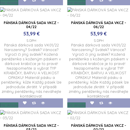
Na sklade
Na sklade
PÁNSKÁ DÁRKOVÁ SADA VKCZ -
PÁNSKÁ DÁRKOVÁ SADA VKCZ -
04/22
06/22
53,99 €
53,99 €
S DPH
S DPH
Pánská dárková sada VK01/22
Pánská dárková sada VK01/22
Narozeniny? Svátek? Vánoce?
Narozeniny? Svátek? Vánoce?
Výročí či jiný svátek? Kožená
Výročí či jiný svátek? Kožená
peněženka s koženým páskem v
peněženka s koženým páskem v
dárkové krabičce je to pravé!
dárkové krabičce je to pravé!
Nezapomeňte si vybrat TYP
Nezapomeňte si vybrat TYP
KRABIČKY, BARVU A VELIKOST
KRABIČKY, BARVU A VELIKOST
OPASKU! Materiál pásku a
OPASKU! Materiál pásku a
peněženky: kůže Každý pásek lze
peněženky: kůže Každý pásek lze
jednoduše zkrátit. V případě
jednoduše zkrátit. V případě
změny peněženky nás neváhejte
změny peněženky nás neváhejte
kontaktovat.
kontaktovat.
Na sklade
Na sklade
PÁNSKÁ DÁRKOVÁ SADA VKCZ -
PÁNSKÁ DÁRKOVÁ SADA VKCZ -
03/22
02/22