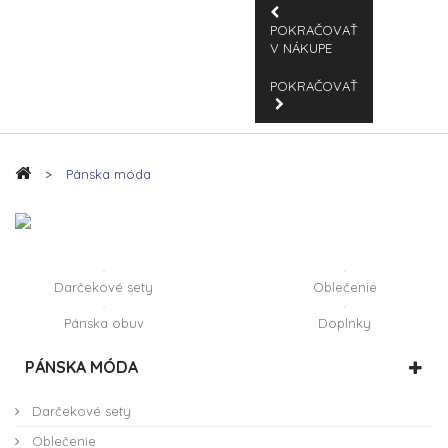
POKRAČOVAŤ
V NÁKUPE
POKRAČOVAŤ
>
Pánska móda
Darčekové sety
Oblečenie
Pánska obuv
Doplnky
PÁNSKA MÓDA
Darčekové sety
Oblečenie