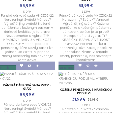
55,99 €
53,99 €
S DPH
S DPH
Pánská dárková sada VKCZ03/22
Pánská dárková sada VKCZ02/22
Narozeniny? Svátek? Vánoce?
Narozeniny? Svátek? Vánoce?
Výročí či jiný svátek? Kožená
Výročí či jiný svátek? Kožená
peněženka s koženým páskem v
peněženka s koženým páskem v
dárkové krabičce je to pravé!
dárkové krabičce je to pravé!
Nezapomeňte si vybrat TYP
Nezapomeňte si vybrat TYP
KRABIČKY, BARVU A VELIKOST
KRABIČKY, BARVU A VELIKOST
OPASKU! Materiál pásku a
OPASKU! Materiál pásku a
peněženky: kůže Každý pásek lze
peněženky: kůže Každý pásek lze
jednoduše zkrátit. V případě
jednoduše zkrátit. V případě
změny peněženky nás neváhejte
změny peněženky nás neváhejte
kontaktovat.
kontaktovat.
Na sklade
Na sklade
PÁNSKÁ DÁRKOVÁ SADA VKCZ -
01/22
KOŽENÁ PENĚŽENKA S KRABIČKOU
PODLE VL....
55,99 €
31,99 €
36,99 €
S DPH
Pánská dárková sada VK01/22
S DPH
Narozeniny? Svátek? Vánoce?
Narozeniny? Svátek? Vánoce?
Výročí či jiný svátek? Kožená