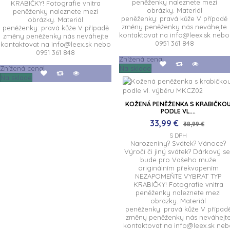
peněženky naleznete mezi
KRABIČKY! Fotografie vnitra
obrázky. Materiál
peněženky naleznete mezi
peněženky: pravá kůže V případě
obrázky. Materiál
změny peněženky nás neváhejte
peněženky: pravá kůže V případě
kontaktovat na info@leex.sk nebo
změny peněženky nás neváhejte
0951 361 848
kontaktovat na info@leex.sk nebo
0951 361 848
Znížená cena!
Znížená cena!
Na sklade
Na sklade
KOŽENÁ PENĚŽENKA S KRABIČKO
PODLE VL....
33,99 €
38,99 €
S DPH
Narozeniny? Svátek? Vánoce?
Výročí či jiný svátek? Dárkový se
bude pro Vašeho muže
originálním překvapením
NEZAPOMEŇTE VYBRAT TYP
KRABIČKY! Fotografie vnitra
peněženky naleznete mezi
obrázky. Materiál
peněženky: pravá kůže V případ
změny peněženky nás neváhejt
kontaktovat na info@leex.sk ne