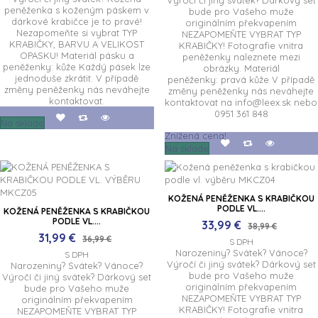
Výročí či jiný svátek? Dárkový set
peněženka s koženým páskem v
bude pro Vašeho muže
dárkové krabičce je to pravé!
originálním překvapením
Nezapomeňte si vybrat TYP
NEZAPOMEŇTE VYBRAT TYP
KRABIČKY, BARVU A VELIKOST
KRABIČKY! Fotografie vnitra
OPASKU! Materiál pásku a
peněženky naleznete mezi
peněženky: kůže Každý pásek lze
obrázky. Materiál
jednoduše zkrátit. V případě
peněženky: pravá kůže V případě
změny peněženky nás neváhejte
změny peněženky nás neváhejte
kontaktovat.
kontaktovat na info@leex.sk nebo
0951 361 848
Na sklade
Znížená cena!
Na sklade
KOŽENÁ PENĚŽENKA S KRABIČKOU
PODLE VL....
KOŽENÁ PENĚŽENKA S KRABIČKOU
PODLE VL....
33,99 €
38,99 €
31,99 €
36,99 €
S DPH
Narozeniny? Svátek? Vánoce?
S DPH
Výročí či jiný svátek? Dárkový set
Narozeniny? Svátek? Vánoce?
bude pro Vašeho muže
Výročí či jiný svátek? Dárkový set
originálním překvapením
bude pro Vašeho muže
NEZAPOMEŇTE VYBRAT TYP
originálním překvapením
KRABIČKY! Fotografie vnitra
NEZAPOMEŇTE VYBRAT TYP