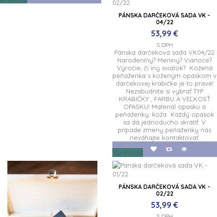
PÁNSKA DARČEKOVÁ SADA VK -
04/22
53,99 €
S DPH
Pánska darčeková sada VK04/22
Narodeniny? Meniny? Vianoce?
Výročie, či iný sviatok? Kožená
peňaženka s koženým opaskom v
darčekovej krabičke je to pravé!
Nezabudnite si vybrať TYP
KRABIČKY , FARBU A VEĽKOSŤ
OPASKU! Materiál opasku a
peňaženky: koža Každý opasok
sa dá jednoducho skrátiť. V
prípade zmeny peňaženky nás
neváhajte kontaktovať.
Na sklade
PÁNSKA DARČEKOVÁ SADA VK -
02/22
53,99 €
S DPH