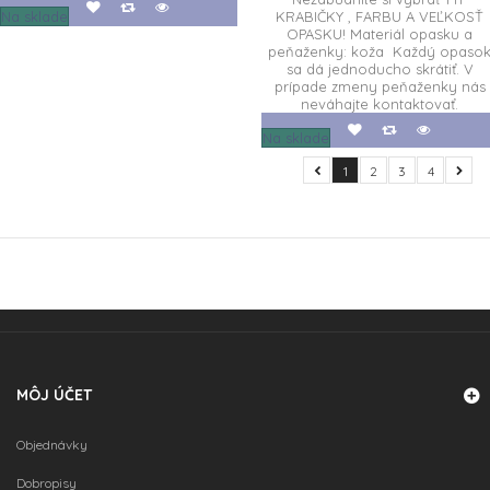
Na sklade
KRABIČKY , FARBU A VEĽKOSŤ
OPASKU! Materiál opasku a
peňaženky: koža Každý opaso
sa dá jednoducho skrátiť. V
prípade zmeny peňaženky nás
neváhajte kontaktovať.
Na sklade
1
2
3
4
MÔJ ÚČET
Objednávky
Dobropisy