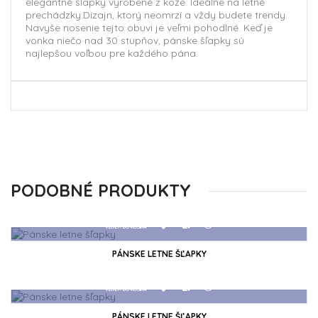
elegantné
šľapky
vyrobené z kože. Ideálne na letné
prechádzky.
Dizajn, ktorý neomrzí a vždy budete trendy.
Navyše nosenie tejto obuvi je veľmi pohodlné.
Keď je
vonka niečo nad 30 stupňov, pánske šľapky sú
najlepšou voľbou pre každého pána.
PODOBNÉ PRODUKTY
PÁNSKE LETNE ŠĽAPKY
PÁNSKE LETNE ŠĽAPKY