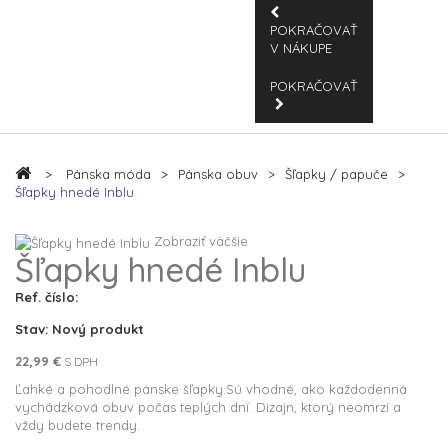
POKRAČOVAŤ
V NÁKUPE
POKRAČOVAŤ
>
Pánska móda
>
Pánska obuv
>
Šľapky / papuče
>
Šľapky hnedé Inblu
Zobraziť väčšie
Šľapky hnedé Inblu
Ref. číslo:
Stav:
Nový produkt
22,99 €
S DPH
Ľahké a pohodlné
pánske šľapky.Sú
vhodné, ako každodenná
vychádzková obuv počas teplých dní. Dizajn, ktorý neomrzí a
vždy budete trendy.