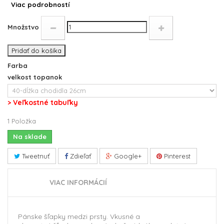
Viac podrobností
Množstvo
Pridať do košíka
Farba
velkost topanok
> Veľkostné tabuľky
1
Položka
Na sklade
Tweetnuť
Zdieľať
Google+
Pinterest
VIAC INFORMÁCIÍ
Pánske
šľapky medzi prsty. Vkusné a