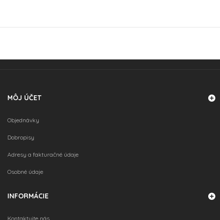
VLOŽIŤ DO KOŠÍKA
MÔJ ÚČET
Objednávky
VLOŽIŤ DO KOŠÍKA
Dobropisy
Adresy a fakturačné údaje
Osobné údaje
VLOŽIŤ DO KOŠÍKA
INFORMÁCIE
Kontaktujte nás