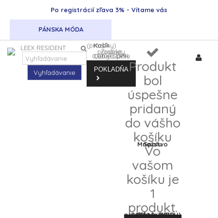
Po registrácií zľava 3% - Vítame vás
PÁNSKA MÓDA
(prázdny)
Košík
Žiadne produkty
0,00 €
Ceny s DPH
0,00 €
Spolu
DPH
Produkt
POKLADŇA
Vyhľadávanie
bol
úspešne
pridaný
do vášho
košíku
Množstvo
Spolu
Vo
vašom
košíku je
1
produkt.
Spolu za produkty: (s DPH)
Spolu (s DPH)
DPH
0,00 €