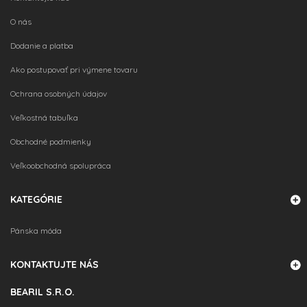
O nás
VLOŽIŤ DO KOŠÍKA
Dodanie a platba
Ako postupovať pri výmene tovaru
Ochrana osobných údajov
Veľkostná tabuľka
VLOŽIŤ DO KOŠÍKA
Obchodné podmienky
Veľkoobchodná spolupráca
KATEGÓRIE
VLOŽIŤ DO KOŠÍKA
Pánska móda
KONTAKTUJTE NÁS
BEARIL S.R.O.
VLOŽIŤ DO KOŠÍKA