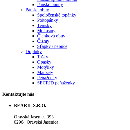
Pánske bundy
Pánska obuv
Spoločenské topánky
Poltopánky
Tenisky
Mokasíny
Členková obuv
Čižmy
Šľapky / papuče
Doplnky
Tašky
Opasky
Motýliky
Manžety
Peňaženky
SECRID peňaženky
Kontaktujte nás
BEARIL S.R.O.
Oravská Jasenica 393
02964 Oravská Jasenica