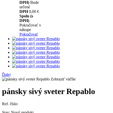
DPH)
Bude
určené
DPH
0,00 €
Spolu (s
DPH)
Pokračovať v
nákupe
Pokračovať
Ďalej
Zobraziť väčšie
pánsky sivý sveter Repablo
Ref. číslo:
Stav:
Nový produkt