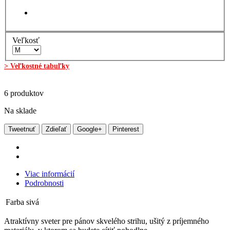
Veľkosť
> Veľkostné tabuľky
6
produktov
Na sklade
Tweetnuť
Zdieľať
Google+
Pinterest
Viac informácií
Podrobnosti
Farba
sivá
Atraktívny sveter pre pánov skvelého strihu, ušitý z príjemného