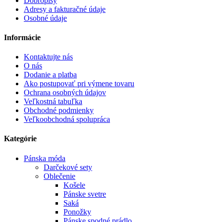
Dobropisy
Adresy a fakturačné údaje
Osobné údaje
Informácie
Kontaktujte nás
O nás
Dodanie a platba
Ako postupovať pri výmene tovaru
Ochrana osobných údajov
Veľkostná tabuľka
Obchodné podmienky
Veľkoobchodná spolupráca
Kategórie
Pánska móda
Darčekové sety
Oblečenie
Košele
Pánske svetre
Saká
Ponožky
Pánske spodné prádlo