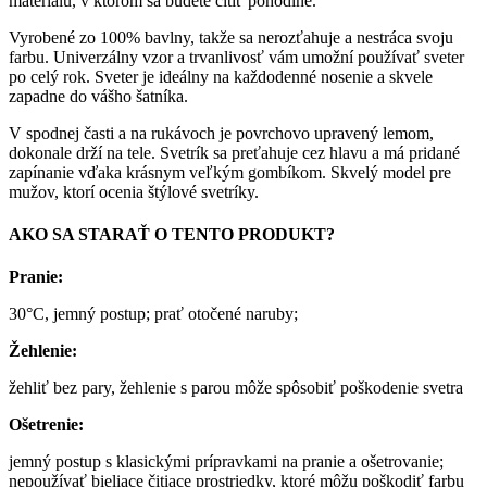
materiálu, v ktorom sa budete cítiť pohodlne.
Vyrobené zo 100% bavlny, takže sa nerozťahuje a nestráca svoju
farbu. Univerzálny vzor a trvanlivosť vám umožní používať sveter
po celý rok. Sveter je ideálny na každodenné nosenie a skvele
zapadne do vášho šatníka.
V spodnej časti a na rukávoch je povrchovo upravený lemom,
dokonale drží na tele. Svetrík sa preťahuje cez hlavu a má pridané
zapínanie vďaka krásnym veľkým gombíkom. Skvelý model pre
mužov, ktorí ocenia štýlové svetríky.
AKO SA STARAŤ O TENTO PRODUKT?
Pranie:
30°C, jemný postup; prať otočené naruby;
Žehlenie:
žehliť bez pary, žehlenie s parou môže spôsobiť poškodenie svetra
Ošetrenie:
jemný postup s klasickými prípravkami na pranie a ošetrovanie;
nepoužívať bieliace čitiace prostriedky, ktoré môžu poškodiť farbu