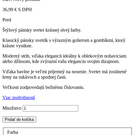
36,99 €
S DPH
Pred
Štýlový pánsky sveter krásnej
sivej
farby.
Klasický pánsky svetrík s výrazným golierom a gombíkmi, ktorý
krásne vynikne.
Moderný strih, vďaka elegancii ideálny k oblekovým nohaviciam
alebo džínsom, kde zvýrazní vašu eleganciu svojim dizajnom.
Vďaka bavlne je veľmi príjemný na nosenie. Sveter má zosilnené
lemy na rukávoch a spodnej časti.
Veľkosti zodpovedajú bežnému číslovaniu.
Viac podrobností
Množstvo
Pridať do košíka
Farba