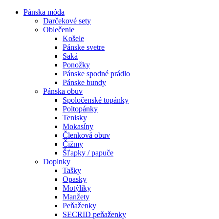
Pánska móda
Darčekové sety
Oblečenie
Košele
Pánske svetre
Saká
Ponožky
Pánske spodné prádlo
Pánske bundy
Pánska obuv
Spoločenské topánky
Poltopánky
Tenisky
Mokasíny
Členková obuv
Čižmy
Šľapky / papuče
Doplnky
Tašky
Opasky
Motýliky
Manžety
Peňaženky
SECRID peňaženky