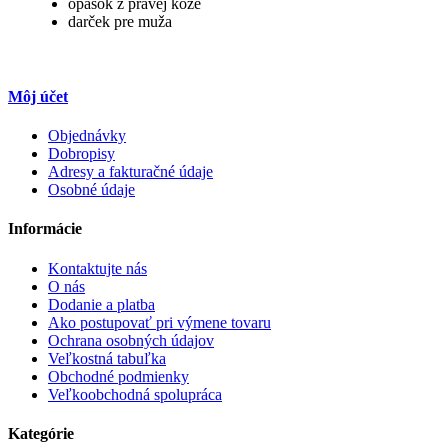
opasok z pravej kože
darček pre muža
Môj účet
Objednávky
Dobropisy
Adresy a fakturačné údaje
Osobné údaje
Informácie
Kontaktujte nás
O nás
Dodanie a platba
Ako postupovať pri výmene tovaru
Ochrana osobných údajov
Veľkostná tabuľka
Obchodné podmienky
Veľkoobchodná spolupráca
Kategórie