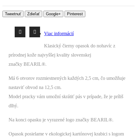
Tweetnuť
Zdieľať
Google+
Pinterest
Viac informácií
Klasický čierny opasok do nohavíc z
prírodnej kože najvyššej kvality slovenskej
značky
BEARIL®
.
Má 6 otvorov rozmiestnených každých 2,5 cm, čo umožňuje
nastaviť obvod na 12,5 cm.
Model pracky vám umožní skrátiť pás v prípade, že je príliš
dlhý.
Na konci opasku je vyrazené logo značky BEARIL®.
Opasok posielame v ekologickej kartónovej krabici s logom