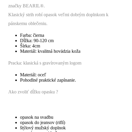
značky BEARIL®.
Klasický strih robí opasok veľmi dobrým doplnkom k
pánskemu oblečeniu.
Farba
: čierna
Dĺžka
: 90-120 cm
Šírka
: 4cm
Materiál
: kvalitná hovädzia koža
Pracka
: klasická s gravírovaným logom
Materiál
: oceľ
Pohodlné praktické zapínanie.
Ako zvoliť dĺžku opasku ?
opasok na svadbu
opasok do jeansov (riflí)
štýlový mužský doplnok