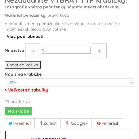
Nezabudnite VYBRAŤ TYP krabičky!
Fotografie vnútra peňaženky nájdete medzi obrázkami.
Materiál peňaženky:
pravá koža
V prípade zmeny peňaženky nás neváhajte kontaktovať na
info@leex.sk alebo 0951 361 848
Viac podrobností
Množstvo
Pridať do košíka
Nápis na krabičke
> Veľkostné tabuľky
29
produktov
Na sklade
Tweetnuť
Zdieľať
Google+
Pinterest