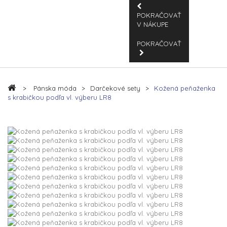
POKRAČOVAŤ
V NÁKUPE
POKRAČOVAŤ
>
Pánska móda
>
Darčekové sety
>
Kožená peňaženka
s krabičkou podľa vl. výberu LR8