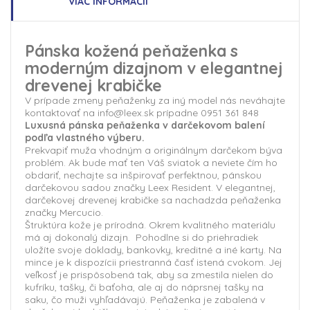
VIAC INFORMÁCIÍ
Pánska kožená peňaženka s
moderným dizajnom v elegantnej
drevenej krabičke
V prípade zmeny peňaženky za iný model nás neváhajte
kontaktovať na info@leex.sk prípadne 0951 361 848
Luxusná pánska peňaženka v darčekovom balení
podľa vlastného výberu.
Prekvapiť muža vhodným a originálnym darčekom býva
problém. Ak bude mať ten Váš sviatok a neviete čím ho
obdariť, nechajte sa inšpirovať perfektnou, pánskou
darčekovou sadou značky Leex Resident. V elegantnej,
darčekovej drevenej krabičke sa nachadzda peňaženka
značky Mercucio.
Štruktúra kože je prírodná. Okrem kvalitného materiálu
má aj dokonalý dizajn. Pohodlne si do priehradiek
uložíte svoje doklady, bankovky, kreditné a iné karty. Na
mince je k dispozícii priestranná časť istená cvokom. Jej
veľkosť je prispôsobená tak, aby sa zmestila nielen do
kufríku, tašky, či baťoha, ale aj do náprsnej tašky na
saku, čo muži vyhľadávajú. Peňaženka je zabalená v