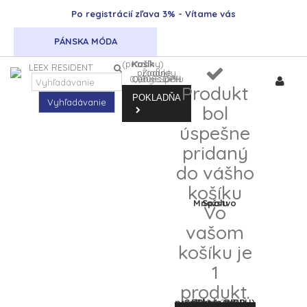
Po registrácií zľava 3% - Vítame vás
PÁNSKA MÓDA
(prázdny)
Košík
Žiadne produkty
0,00 €
Ceny s DPH
0,00 €
Spolu
DPH
Produkt
POKLADŇA
Vyhľadávanie
bol
úspešne
pridaný
do vášho
košíku
Množstvo
Spolu
Vo
vašom
košíku je
1
produkt.
Spolu za produkty: (s DPH)
Spolu (s DPH)
DPH
0,00 €